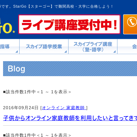
です。StarGo【スターゴー】で難関高校・大学に合格しよう！
Blog
■該当件数1件中＜1 ～ 1を表示＞
2016年09月24日 [
オンライン 家庭教師
]
子供からオンライン家庭教師を利用したいと言ってき
■該当件数1件中＜1 ～ 1を表示＞